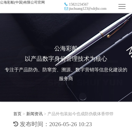
公海彩船(中国)有限公司官网
15821234567
首
jiuchuang123@sdrjbz.com
页
品
牌
防
防
窜
RFID
公海彩船
以产品数字身份管理技术为核心
伪
溯
电
专注于产品防伪、防窜货、溯源、数字营销等信息化建设的
源
子
数
服务商
标
字
智
签
营
慧
行
系
首页
>
新闻资讯
>
产品外包装如今也成防伪载体香饽饽
销
智
业
关
发布时间：2026-05-26 10:23
统
能
应
于
新