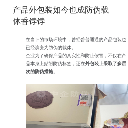
New
产品外包装如今也成防伪载
用
我
闻
日
体香饽饽
们
资
文
讯
版
在当下的市场环境中，曾经普普通通的产品包装也
已经演变为防伪的载体。
企业为了确保产品的真实性和防止假冒，不仅在产
品本身上贴附防伪标签，还在
外包装上采取了多层
次的防伪措施
。