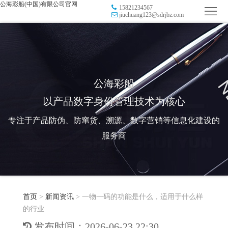
公海彩船(中国)有限公司官网
15821234567
首
jiuchuang123@sdrjbz.com
页
品
牌
防
防
窜
RFID
公海彩船
以产品数字身份管理技术为核心
伪
溯
电
专注于产品防伪、防窜货、溯源、数字营销等信息化建设的
源
子
数
服务商
标
字
智
签
营
慧
行
系
首页
>
新闻资讯
>
一物一码的功能是什么，适用于什么样
销
智
业
关
的行业
统
能
应
于
新
发布时间：2026-06-23 22:30