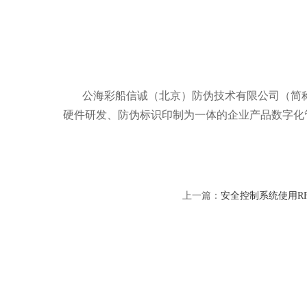
公海彩船信诚（北京）防伪技术有限公司（简称
硬件研发、防伪标识印制为一体的企业产品数字化
上一篇：
安全控制系统使用R