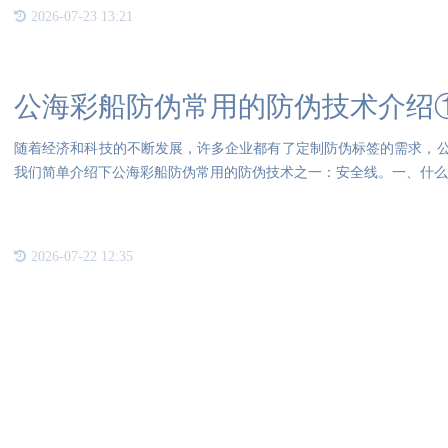
2026-07-23 13:21
公海彩船防伪常用的防伪技术介绍
随着经济和科技的不断发展，许多企业都有了定制防伪标签的需求，
我们简单介绍下公海彩船防伪常用的防伪技术之一：安全线。一、什么
2026-07-22 12:35