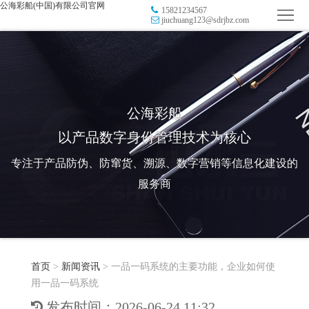
公海彩船(中国)有限公司官网
15821234567
首
jiuchuang123@sdrjbz.com
页
品
牌
防
防
窜
RFID
公海彩船
以产品数字身份管理技术为核心
伪
溯
电
专注于产品防伪、防窜货、溯源、数字营销等信息化建设的
源
子
数
服务商
标
字
智
签
营
慧
行
系
首页
>
新闻资讯
>
一品一码系统的主要功能，企业如何使
销
智
业
关
用一品一码系统
统
能
应
于
新
发布时间：2026-06-24 11:32