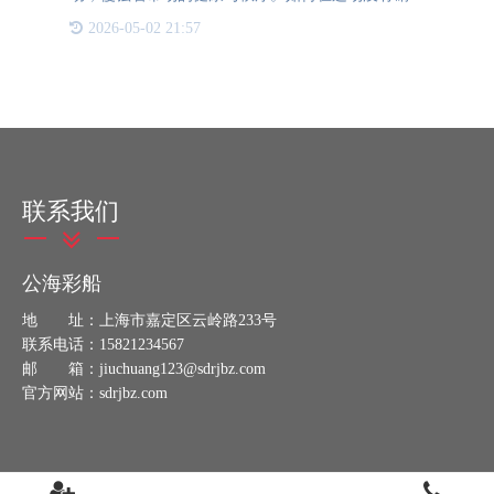
的战争中保护消费者的利益，成为了全球各界关注的
2026-05-02 21:57
焦点。而在此背景下，RFID技术开始在防伪领域大
放异彩。RFID
联系我们
公海彩船
地 址：上海市嘉定区云岭路233号
联系电话：15821234567
邮 箱：jiuchuang123@sdrjbz.com
官方网站：sdrjbz.com