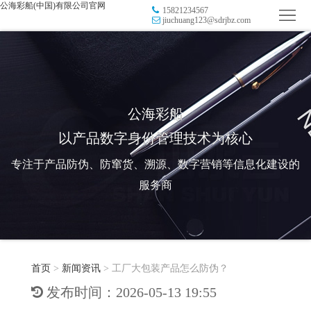
公海彩船(中国)有限公司官网
15821234567
首
jiuchuang123@sdrjbz.com
页
品
牌
防
防
窜
RFID
公海彩船
以产品数字身份管理技术为核心
伪
溯
电
专注于产品防伪、防窜货、溯源、数字营销等信息化建设的
源
子
数
服务商
标
字
智
签
营
慧
行
系
首页
>
新闻资讯
>
工厂大包装产品怎么防伪？
销
智
业
关
发布时间：2026-05-13 19:55
统
能
应
于
新