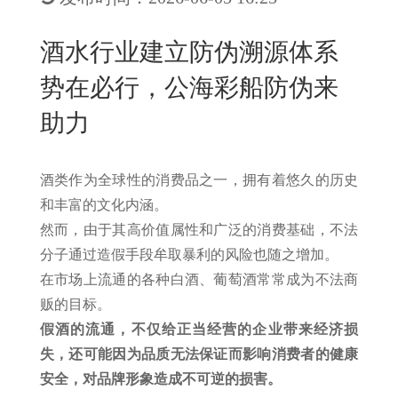
New
用
我
闻
日
酒水行业建立防伪溯源体系
们
资
文
势在必行，公海彩船防伪来
讯
版
助力
酒类作为全球性的消费品之一，拥有着悠久的历史
和丰富的文化内涵。
然而，由于其高价值属性和广泛的消费基础，不法
分子通过造假手段牟取暴利的风险也随之增加。
在市场上流通的各种白酒、葡萄酒常常成为不法商
贩的目标。
假酒的流通，不仅给正当经营的企业带来经济损
失，还可能因为品质无法保证而影响消费者的健康
安全，对品牌形象造成不可逆的损害。