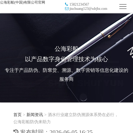
公海彩船(中国)有限公司官网
15821234567
首
jiuchuang123@sdrjbz.com
页
品
牌
防
防
窜
RFID
公海彩船
以产品数字身份管理技术为核心
伪
溯
电
专注于产品防伪、防窜货、溯源、数字营销等信息化建设的
源
子
数
服务商
标
字
智
签
营
慧
行
系
首页
>
新闻资讯
>
酒水行业建立防伪溯源体系势在必行，
销
智
业
关
公海彩船防伪来助力
统
能
应
于
新
发布时间：2026-06-05 16:25