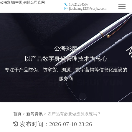
公海彩船(中国)有限公司官网
15821234567
首
jiuchuang123@sdrjbz.com
页
品
牌
防
防
窜
RFID
公海彩船
以产品数字身份管理技术为核心
伪
溯
电
专注于产品防伪、防窜货、溯源、数字营销等信息化建设的
源
子
数
服务商
标
字
智
签
营
慧
行
系
首页
>
新闻资讯
>
农产品有必要做溯源系统吗？
销
智
业
关
发布时间：2026-07-10 23:26
统
能
应
于
新