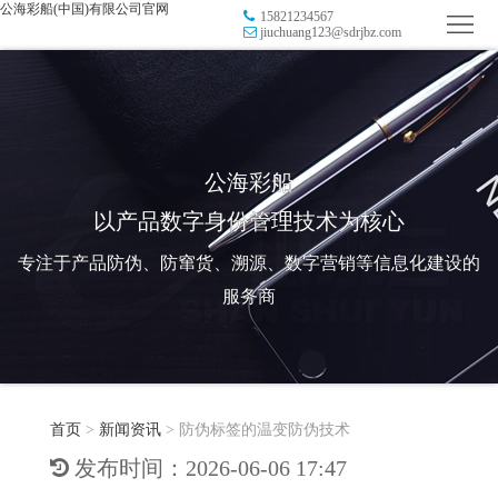
公海彩船(中国)有限公司官网
15821234567
首
jiuchuang123@sdrjbz.com
页
品
牌
防
防
窜
RFID
公海彩船
以产品数字身份管理技术为核心
伪
溯
电
专注于产品防伪、防窜货、溯源、数字营销等信息化建设的
源
子
数
服务商
标
字
智
签
营
慧
行
系
首页
>
新闻资讯
>
防伪标签的温变防伪技术
销
智
业
关
发布时间：2026-06-06 17:47
统
能
应
于
新