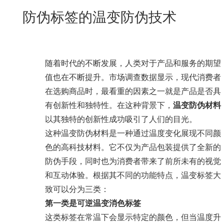
New
防伪标签的温变防伪技术
用
我
闻
日
们
资
文
讯
版
随着时代的不断发展，人类对于产品和服务的期望
值也在不断提升。市场调查数据显示，现代消费者
在选购商品时，最看重的因素之一就是产品是否具
有创新性和独特性。在这种背景下，
温变防伪材料
以其独特的创新性成功吸引了人们的目光。
这种温变防伪材料是一种通过温度变化展现不同颜
色的高科技材料。它不仅为产品包装提供了全新的
防伪手段，同时也为消费者带来了前所未有的视觉
和互动体验。根据其不同的功能特点，温变标签大
致可以分为三类：
第一类是可逆温变消色标签
这类标签在常温下会显示特定的颜色，但当温度升