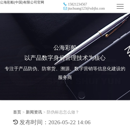
公海彩船(中国)有限公司官网
15821234567
首
jiuchuang123@sdrjbz.com
页
品
牌
防
防
窜
RFID
公海彩船
以产品数字身份管理技术为核心
伪
溯
电
专注于产品防伪、防窜货、溯源、数字营销等信息化建设的
源
子
数
服务商
标
字
智
签
营
慧
行
系
首页
>
新闻资讯
>
防伪标志怎么做？
销
智
业
关
发布时间：2026-05-22 14:06
统
能
应
于
新