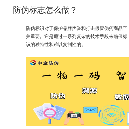
New
防伪标志怎么做？
用
我
闻
日
们
资
文
防伪标识对于保护品牌声誉和打击假冒伪劣商品至
讯
版
关重要。它是通过一系列复杂的技术手段来确保标
识的独特性和难以复制性的。