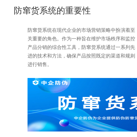
New
防窜货系统的重要性
用
我
闻
日
们
资
文
防窜货系统在现代企业的市场营销策略中扮演着至
讯
版
关重要的角色。作为一种旨在维护市场秩序和监控
产品分销的综合性工具，防窜货系统通过一系列先
进的技术和方法，确保产品按照既定的渠道和规则
进行销售。