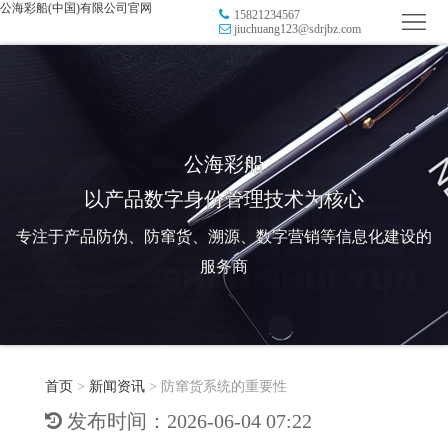
公海彩船(中国)有限公司官网
15821234567
首
jiuchuang123@sdrjbz.com
页
品
牌
防
防
窜
RFID
公海彩船
以产品数字身份管理技术为核心
伪
溯
电
专注于产品防伪、防窜货、溯源、数字营销等信息化建设的
源
子
数
服务商
标
字
智
签
营
慧
行
系
首页
>
新闻资讯
>
防窜货系统的重要性
销
智
业
关
发布时间：2026-06-04 07:22
统
能
应
于
新