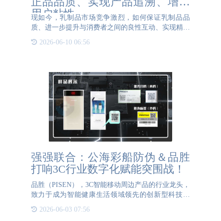
正品品质、实现产品追溯、增强
用户粘性
现如今，乳制品市场竞争激烈，如何保证乳制品品
质、进一步提升与消费者之间的良性互动、实现精准
营销，已成为乳制品企业关心的核心问题。而乳品一
2026-06-10 06:56
物一码防伪溯源技术的实施，为整个乳制品行业带来
了革命性的变革。
强强联合：公海彩船防伪＆品胜
打响3C行业数字化赋能突围战！
品胜（PISEN），3C智能移动周边产品的行业龙头，
致力于成为智能健康生活领域领先的创新型科技企
业。中国国家乒乓球队战略合作伙伴、CBA联赛官方
2026-06-03 07:56
赞助商。品胜手机屏幕/电池，全球首创本地就近包