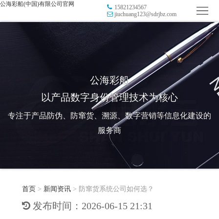
公海彩船(中国)有限公司官网
15821234567
首
jiuchuang123@sdrjbz.com
页
品
牌
防
防
窜
RFID
公海彩船
以产品数字身份管理技术为核心
伪
溯
电
专注于产品防伪、防窜货、溯源、数字营销等信息化建设的
源
子
数
服务商
标
字
智
签
营
慧
行
系
首页
>
新闻资讯
>
防窜货系统公司如何选？
销
智
业
关
发布时间：2026-06-15 21:31
统
能
应
于
新