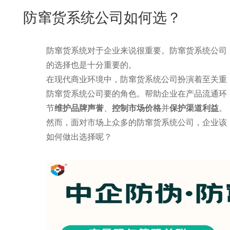
New
防窜货系统公司如何选？
用
我
闻
日
们
资
文
防窜货系统对于企业来说很重要。防窜货系统公司
讯
版
的选择也是十分重要的。
在现代商业环境中，防窜货系统公司扮演着至关重
防窜货系统公司
要的角色。
帮助企业在产品流通环
节
维护品牌声誉
、
控制市场价格
并
保护渠道利益
。
然而，面对市场上众多的防窜货系统公司，企业该
如何做出选择呢？