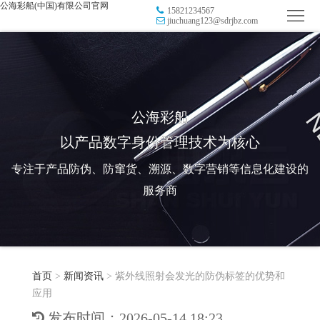
公海彩船(中国)有限公司官网
15821234567
首
jiuchuang123@sdrjbz.com
页
品
牌
防
防
窜
RFID
公海彩船
以产品数字身份管理技术为核心
伪
溯
电
专注于产品防伪、防窜货、溯源、数字营销等信息化建设的
源
子
数
服务商
标
字
智
签
营
慧
行
系
首页
>
新闻资讯
>
紫外线照射会发光的防伪标签的优势和
销
智
业
关
应用
统
能
应
于
新
发布时间：2026-05-14 18:23