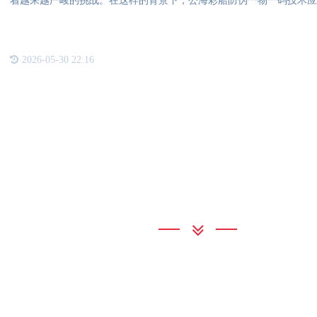
着越来越严峻的挑战。在这样的背景下，公海彩船防伪一物一码技术应
2026-05-30 22:16
联系我们
公海彩船
地 址：上海市嘉定区云岭路233