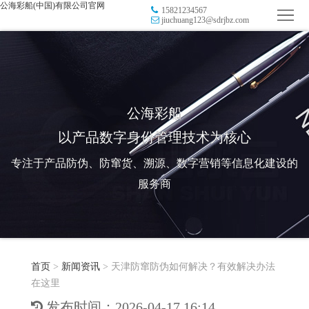
公海彩船(中国)有限公司官网
15821234567
首
jiuchuang123@sdrjbz.com
页
品
牌
防
防
窜
RFID
公海彩船
以产品数字身份管理技术为核心
伪
溯
电
专注于产品防伪、防窜货、溯源、数字营销等信息化建设的
源
子
数
服务商
标
字
智
签
营
慧
行
系
首页
>
新闻资讯
>
天津防窜防伪如何解决？有效解决办法
销
智
业
关
在这里
统
能
应
于
新
发布时间：2026-04-17 16:14