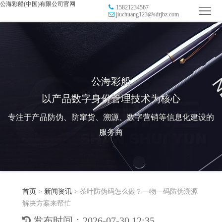
公海彩船(中国)有限公司官网
15821234567
首
jiuchuang123@sdrjbz.com
页
品
牌
防
防
窜
RFID
公海彩船
以产品数字身份管理技术为核心
伪
溯
电
专注于产品防伪、防窜货、溯源、数字营销等信息化建设的
源
子
数
服务商
标
字
智
签
营
慧
行
系
首页
>
新闻资讯
>
茶叶防伪码怎么做？一物一码防伪溯源
销
智
业
关
解决方案来帮忙
统
能
应
于
新
发布时间：2026-07-30 12:35