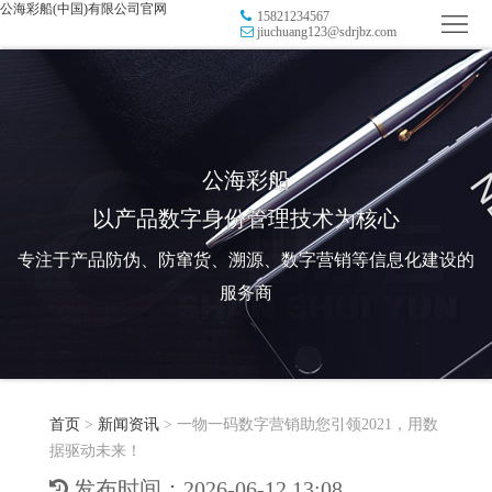
公海彩船(中国)有限公司官网
15821234567
首
jiuchuang123@sdrjbz.com
页
品
牌
防
防
窜
RFID
公海彩船
以产品数字身份管理技术为核心
伪
溯
电
专注于产品防伪、防窜货、溯源、数字营销等信息化建设的
源
子
数
服务商
标
字
智
签
营
慧
行
系
首页
>
新闻资讯
>
一物一码数字营销助您引领2021，用数
销
智
业
关
据驱动未来！
统
能
应
于
新
发布时间：2026-06-12 13:08