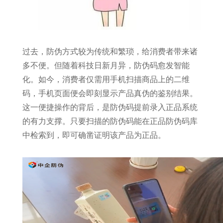
过去，防伪方式较为传统和繁琐，给消费者带来诸
多不便。但随着科技日新月异，防伪码愈发智能
化。如今，消费者仅需用手机扫描商品上的二维
码，手机页面便会即刻显示产品真伪的鉴别结果。
这一便捷操作的背后，是防伪码提前录入正品系统
的有力支撑。只要扫描的防伪码能在正品防伪码库
中检索到，即可确凿证明该产品为正品。