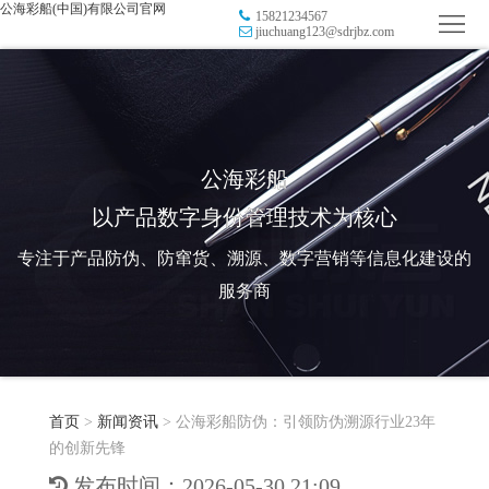
公海彩船(中国)有限公司官网
15821234567
首
jiuchuang123@sdrjbz.com
页
品
牌
防
防
窜
RFID
公海彩船
以产品数字身份管理技术为核心
伪
溯
电
专注于产品防伪、防窜货、溯源、数字营销等信息化建设的
源
子
数
服务商
标
字
智
签
营
慧
行
系
首页
>
新闻资讯
>
公海彩船防伪：引领防伪溯源行业23年
销
智
业
关
的创新先锋
统
能
应
于
新
发布时间：2026-05-30 21:09