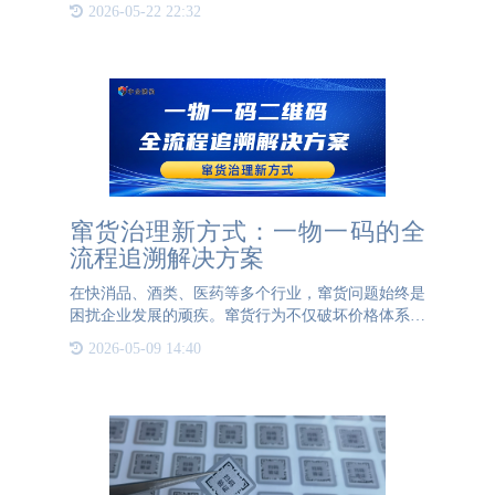
断发展壮大，众多品牌驰名中外，经销商密布全国各
2026-05-22 22:32
地，这时如果企业对经销管理不到位，在利益驱使下
窜货问题随之而来
窜货治理新方式：一物一码的全
流程追溯解决方案
在快消品、酒类、医药等多个行业，窜货问题始终是
困扰企业发展的顽疾。窜货行为不仅破坏价格体系、
扰乱市场秩序，更会严重损害品牌形象与消费者信
2026-05-09 14:40
任。传统人工稽查方式成本高、时效性差，难以实现
全流程监管。而基于