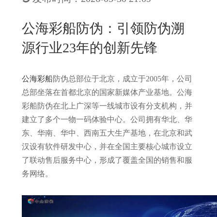
New
用
我
闻
日
公海彩船防伪：引领防伪溯
们
资
文
源行业23年的创新先锋
讯
版
公海彩船
防伪总部位于北京，成立于2005年，公司
总部坐落在首都北京的国家新媒体产业基地。公海
彩船防伪在北上广深等一线城市设有分支机构，并
建立了多个一物一码体验中心。公司拥有华北、华
东、华南、华中、西南五大生产基地，在北京和武
汉设有软件研发中心，并在全国主要核心城市设立
了联动售后服务中心，形成了覆盖全国的销售和服
务网络。