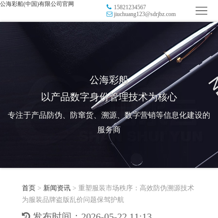
公海彩船(中国)有限公司官网
15821234567
首
jiuchuang123@sdrjbz.com
页
品
牌
防
防
窜
RFID
公海彩船
以产品数字身份管理技术为核心
伪
溯
电
专注于产品防伪、防窜货、溯源、数字营销等信息化建设的
源
子
数
服务商
标
字
智
签
营
慧
行
系
首页
>
新闻资讯
>
重塑服装市场秩序：高效防伪溯源技术
销
智
业
关
为服装品牌盗版乱价问题保驾护航
统
能
应
于
新
发布时间：2026-05-22 11:13