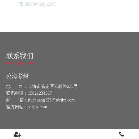
的非法复制及盗版，确保作者、出版社以及消费者的
2026-06-29 22:05
合法权益不受侵害，成为了一个亟待解决的问题。面
对日益猖獗的盗版
联系我们
公海彩船
地 址：上海市嘉定区云岭路233号
联系电话：15821234567
邮 箱：jiuchuang123@sdrjbz.com
官方网站：sdrjbz.com