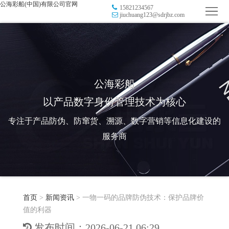
公海彩船(中国)有限公司官网
15821234567
首
jiuchuang123@sdrjbz.com
页
品
牌
防
防
窜
RFID
公海彩船
以产品数字身份管理技术为核心
伪
溯
电
专注于产品防伪、防窜货、溯源、数字营销等信息化建设的
源
子
数
服务商
标
字
智
签
营
慧
行
系
首页
>
新闻资讯
>
一物一码的品牌防伪技术：保护品牌价
销
智
业
关
值的利器
统
能
应
于
新
发布时间：2026-06-21 06:29