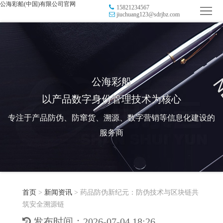
公海彩船(中国)有限公司官网
15821234567
首
jiuchuang123@sdrjbz.com
页
品
牌
防
防
窜
RFID
公海彩船
以产品数字身份管理技术为核心
伪
溯
电
专注于产品防伪、防窜货、溯源、数字营销等信息化建设的
源
子
数
服务商
标
字
智
签
营
慧
行
系
首页
>
新闻资讯
>
药品防伪新纪元：防伪技术与区块链共
销
智
业
关
筑安全溯源链
统
能
应
于
新
发布时间：2026-07-04 18:26