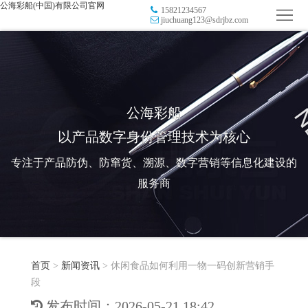
公海彩船(中国)有限公司官网
15821234567
首
jiuchuang123@sdrjbz.com
页
品
牌
防
防
窜
RFID
公海彩船
以产品数字身份管理技术为核心
伪
溯
电
专注于产品防伪、防窜货、溯源、数字营销等信息化建设的
源
子
数
服务商
标
字
智
签
营
慧
行
系
首页
>
新闻资讯
>
休闲食品如何利用一物一码创新营销手
销
智
业
关
段
统
能
应
于
新
发布时间：2026-05-21 18:42