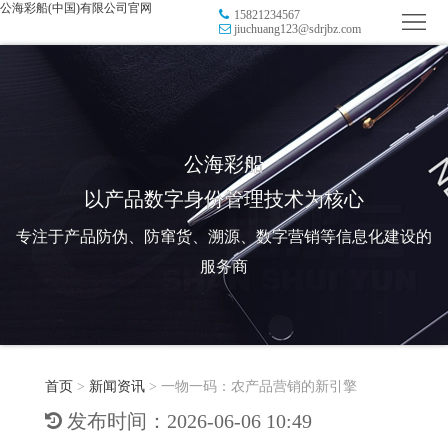
公海彩船(中国)有限公司官网
15821234567
首
jiuchuang123@sdrjbz.com
页
品
牌
防
防
窜
RFID
公海彩船
以产品数字身份管理技术为核心
伪
溯
电
专注于产品防伪、防窜货、溯源、数字营销等信息化建设的
源
子
数
服务商
标
字
智
签
营
慧
行
系
首页
>
新闻资讯
>
一物一码：农产品营销的新引擎
销
智
业
关
发布时间：2026-06-06 10:49
统
能
应
于
新