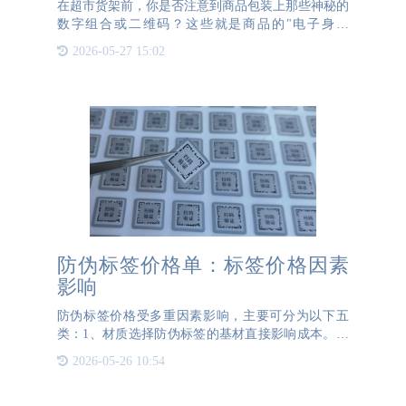
在超市货架前，你是否注意到商品包装上那些神秘的
数字组合或二维码？这些就是商品的"电子身份
证"——防伪码。它们就像商品的DNA，帮助我们辨
2026-05-27 15:02
别真伪。那么，这些防伪码到底是怎么生成的呢？
一、防伪码的"诞生密
防伪标签价格单：标签价格因素
影响
防伪标签价格受多重因素影响，主要可分为以下五
类：1、材质选择防伪标签的基材直接影响成本。普
通铜版纸、易碎纸单价较低（约0.02-0.05元/枚），
2026-05-26 10:54
而PET合成纸、含特殊纤维或防复印纸张因采购成本
高，价