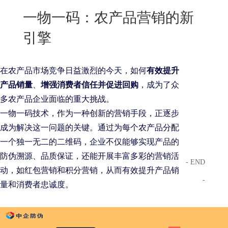
New
一物一码：农产品营销的新
用
我
闻
日
引擎
们
资
文
讯
版
在农产品市场竞争日益激烈的今天，如何
有效提升
产品销量
、
增强消费者信任并促进回购
，成为了众
多农产品企业面临的重大挑战。
一物一码技术，作为一种创新的营销手段，正逐步
成为解决这一问题的关键。通过为每个农产品分配
一个独一无二的二维码，企业不仅能够实现产品的
防伪溯源、品质保证，还能开展丰富多彩的营销活
- END
动，如红包营销和积分营销，从而有效提升产品销
-
量和消费者忠诚度。