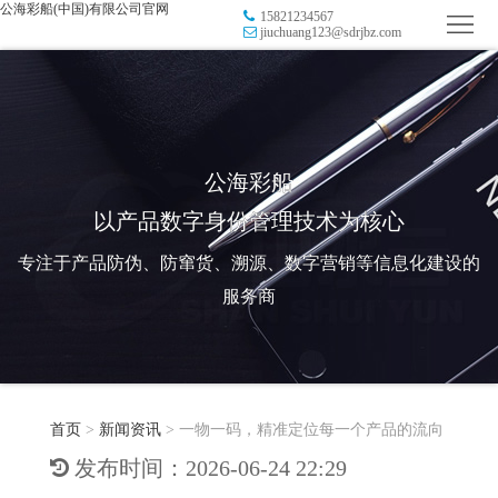
公海彩船(中国)有限公司官网
15821234567
首
jiuchuang123@sdrjbz.com
页
品
牌
防
防
窜
RFID
公海彩船
以产品数字身份管理技术为核心
伪
溯
电
专注于产品防伪、防窜货、溯源、数字营销等信息化建设的
源
子
数
服务商
标
字
智
签
营
慧
行
系
首页
>
新闻资讯
>
一物一码，精准定位每一个产品的流向
销
智
业
关
发布时间：2026-06-24 22:29
统
能
应
于
新