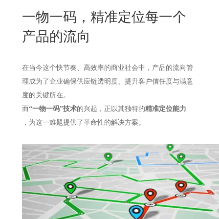
New
一物一码，精准定位每一个
用
我
闻
日
产品的流向
们
资
文
讯
版
在当今这个快节奏、高效率的商业社会中，产品的流向管
理成为了企业确保供应链透明度、提升客户信任度与满意
度的关键所在。
而
“一物一码”技术
的兴起，正以其独特的
精准定位能力
，为这一难题提供了革命性的解决方案。