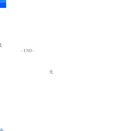
及
- END -
无