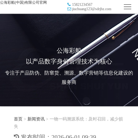
公海彩船(中国)有限公司官网
15821234567
首
jiuchuang123@sdrjbz.com
页
品
牌
防
防
窜
RFID
公海彩船
以产品数字身份管理技术为核心
伪
溯
电
专注于产品防伪、防窜货、溯源、数字营销等信息化建设的
源
子
数
服务商
标
字
智
签
营
慧
行
系
首页
>
新闻资讯
>
一物一码溯源系统：及时召回，减少损
销
智
业
关
失
统
能
应
于
新
发布时间：2026-06-01 09:39