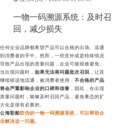
New
用
我
闻
日
一物一码溯源系统：及时召
们
资
文
回，减少损失
讯
版
任何企业品牌都希望产品可以合格的出场、流通
到消费者的手中。然而，一些意外或是特殊情况
导致产品出现的质量问题，企业可能很难避免。
当出现问题时，
如果无法将问题批次召回
，让其
继续错误地流通，被消费者使用，
不合格的产品
将会严重影响企业的口碑和信誉
，因此，在出现
质量问题时，能够及时召回产品，避免事态的扩
大化是很有必要的。
公海彩船
防伪的一物一码溯源系统，可以帮助企
业解决这一问题。