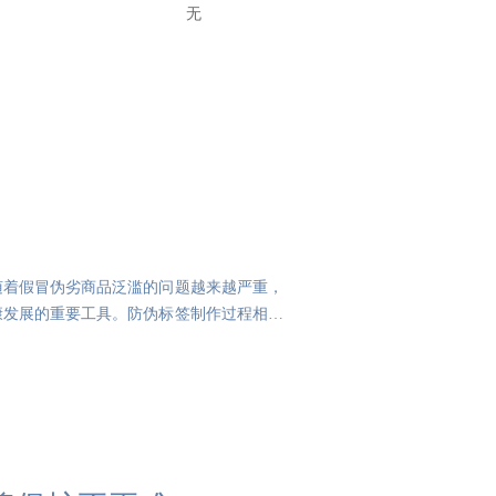
无
随着假冒伪劣商品泛滥的问题越来越严重，
康发展的重要工具。防伪标签制作过程相对