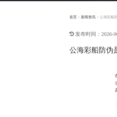
首页
>
新闻资讯
>
公海彩船
发布时间：2026-06-
公海彩船防伪