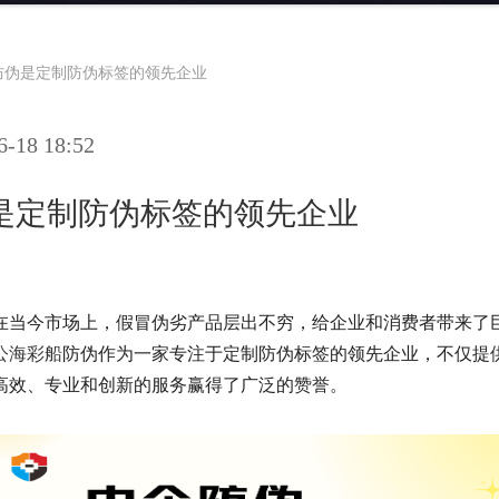
防伪是定制防伪标签的领先企业
18 18:52
是定制防伪标签的领先企业
在当今市场上，假冒伪劣产品层出不穷，给企业和消费者带来了
公海彩船
防伪作为一家专注于定制防伪标签的领先企业，不仅提
高效、专业和创新的服务赢得了广泛的赞誉。