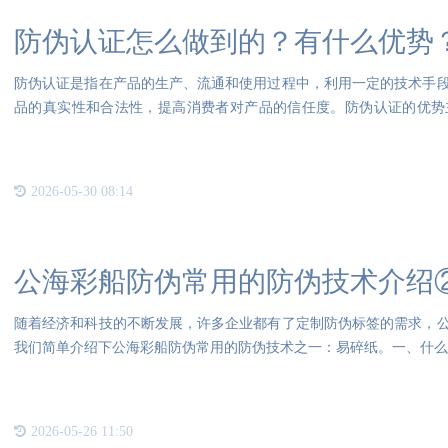
防伪认证怎么做到的？有什么优势
防伪认证是指在产品的生产、流通和使用过程中，利用一定的技术手
品的真实性和合法性，提高消费者对产品的信任度。防伪认证的优势
性：防
2026-05-30 08:14
公海彩船防伪常用的防伪技术介绍
随着经济和科技的不断发展，许多企业都有了定制防伪标签的需求，
我们简单介绍下公海彩船防伪常用的防伪技术之一：易碎纸。一、什么
2026-05-26 11:50