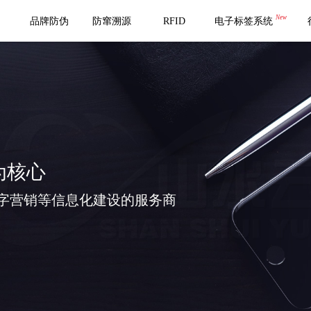
New
品牌防伪
防窜溯源
RFID
电子标签系统
为核心
字营销等信息化建设的服务商