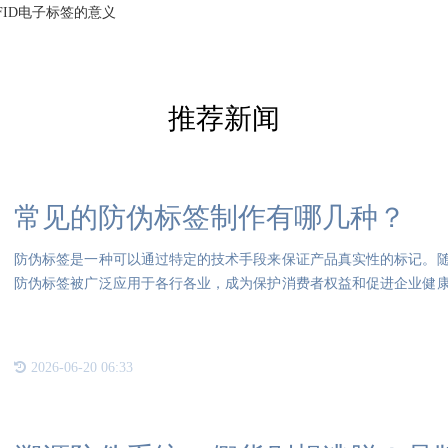
FID电子标签的意义
推荐新闻
常见的防伪标签制作有哪几种？
防伪标签是一种可以通过特定的技术手段来保证产品真实性的标记。
防伪标签被广泛应用于各行各业，成为保护消费者权益和促进企业健
复杂
2026-06-20 06:33