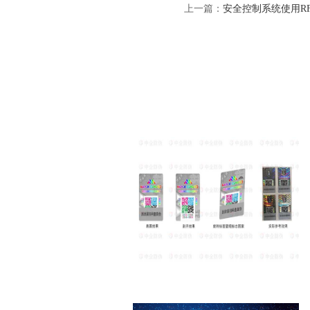
上一篇：
安全控制系统使用R