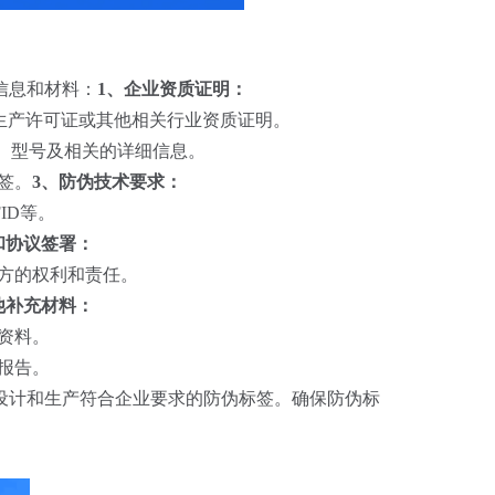
信息和材料：
1、企业资质证明：
 生产许可证或其他相关行业资质证明。
称、型号及相关的详细信息。
签。
3、防伪技术要求：
ID等。
和协议签署：
方的权利和责任。
他补充材料：
资料。
报告。
设计和生产符合企业要求的防伪标签。确保防伪标