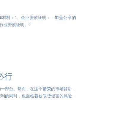
企业资质证明： - 加盖公章的
生产许可证或其他相关行业资质证明。2
必行
的一部分。然而，在这个繁荣的市场背后，
便利的同时，也面临着被假货侵害的风险。