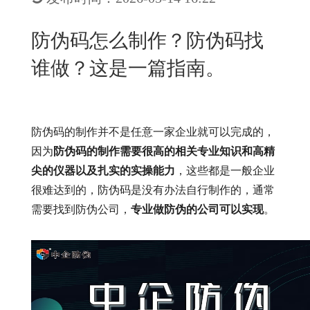
New
用
我
闻
日
防伪码怎么制作？防伪码找
们
资
文
谁做？这是一篇指南。
讯
版
防伪码的制作并不是任意一家企业就可以完成的，
因为
防伪码的制作需要很高的相关专业知识和高精
尖的仪器以及扎实的实操能力
，这些都是一般企业
很难达到的，防伪码是没有办法自行制作的，通常
需要找到防伪公司，
专业做防伪的公司可以实现
。