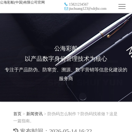
公海彩船(中国)有限公司官网
15821234567
首
jiuchuang123@sdrjbz.com
页
品
牌
防
防
窜
RFID
公海彩船
以产品数字身份管理技术为核心
伪
溯
电
专注于产品防伪、防窜货、溯源、数字营销等信息化建设的
源
子
数
服务商
标
字
智
签
营
慧
行
系
首页
>
新闻资讯
>
防伪码怎么制作？防伪码找谁做？这是
销
智
业
关
一篇指南。
统
能
应
于
新
发布时间：2026-05-14 16:22