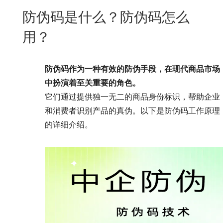
New
防伪码是什么？防伪码怎么
用
我
闻
日
用？
们
资
文
讯
版
防伪码作为一种有效的防伪手段，在现代商品市场
中扮演着至关重要的角色。
它们通过提供独一无二的商品身份标识，帮助企业
和消费者识别产品的真伪。以下是防伪码工作原理
的详细介绍。