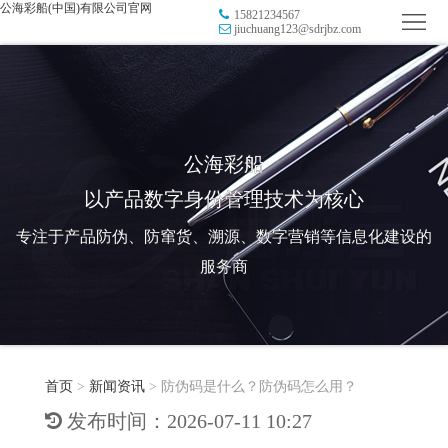
公海彩船(中国)有限公司官网
15821234567
首
jiuchuang123@sdrjbz.com
页
品
牌
防
防
窜
RFID
公海彩船
以产品数字身份管理技术为核心
伪
溯
电
专注于产品防伪、防窜货、溯源、数字营销等信息化建设的
源
子
数
服务商
标
字
智
签
营
慧
行
系
首页
>
新闻资讯
>
防伪码是什么？防伪码怎么用？
销
智
业
关
发布时间：2026-07-11 10:27
统
能
应
于
新