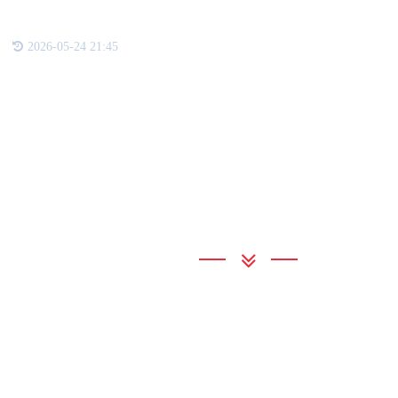
2026-05-24 21:45
联系我们
公海彩船
地 址：上海市嘉定区云岭路233
联系电话：15821234567