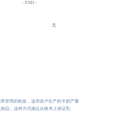
- END -
无
饲养管理的粗放，这些农户生产的牛奶产量
乳制品，这种方式难以从根本上保证乳制品