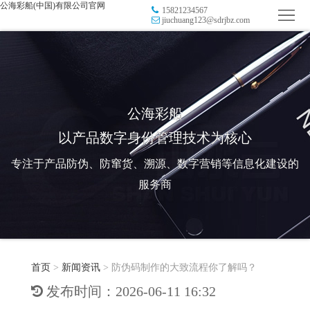
公海彩船(中国)有限公司官网
15821234567
首
jiuchuang123@sdrjbz.com
页
品
牌
防
防
窜
RFID
公海彩船
以产品数字身份管理技术为核心
伪
溯
电
专注于产品防伪、防窜货、溯源、数字营销等信息化建设的
源
子
数
服务商
标
字
智
签
营
慧
行
系
首页
>
新闻资讯
>
防伪码制作的大致流程你了解吗？
销
智
业
关
发布时间：2026-06-11 16:32
统
能
应
于
新