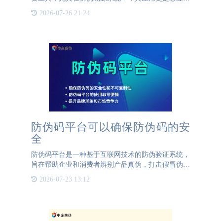
数据驱动决策的力量。 防伪溯源系统集成了物联
2026-07-26 21:24
网、大数据和云计算等先进技术，通过为每件产品赋
予独特的身份标识，
防伪码平台可以确保防伪码的安
全
防伪码平台是一种基于互联网技术的防伪验证系统，
旨在帮助企业和消费者辨别产品真伪，打击假冒伪劣
商品。通过这个平台，企业可以为每件产品生成唯一
2026-07-23 13:12
的防伪码，消费者则可以通过手机扫描二维码或输入
防伪码的方式，快