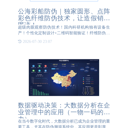
公海彩船防伪｜独家圆形、点阵
彩色纤维防伪技术，让造假销声
匿迹！
超级肉眼观察防伪技术！国内科研机构独有设备生
产！个性化定制设计+二维码智能验证！纤维防伪是
指使用防伪纤维丝技术的防伪标签，在防伪标签制作
2026-07-30 23:07
过程中添加特制的防伪纤维丝，通过肉眼观察或用荧
光灯照射激发出彩色
数据驱动决策：大数据分析在企
业管理中的应用（一物一码的魅
力）
在当今数字化时代，大数据分析已成为企业管理的重
要工具，尤其在防伪溯源系统中，其应用更是彰显了