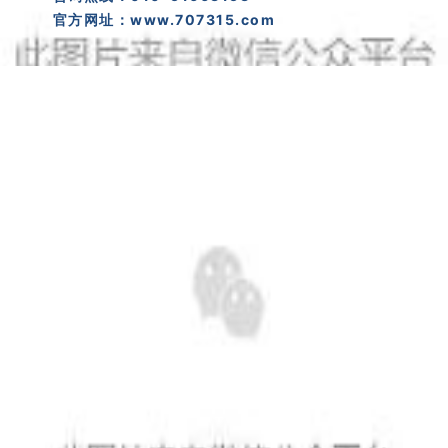
官方网址：
www.707315.com