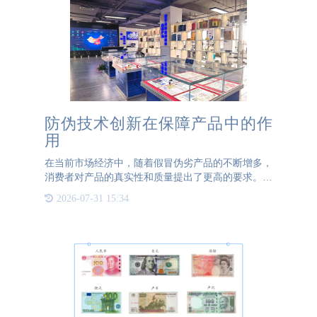
防伪技术创新在保障产品中的作
用
在当前市场经济中，随着假冒伪劣产品的不断增多，
消费者对产品的真实性和质量提出了更高的要求。防
伪技术作为保障产品品质和保护消费者权益的重要手
2026-07-31 15:34
段，其创新对于消费者、企业及整个市场均具有重要
意义。1. 提升