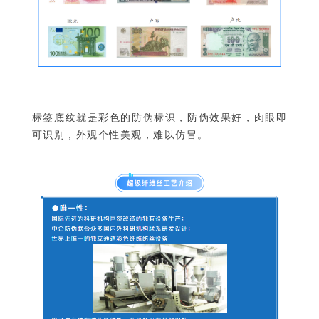
标签底纹就是彩色的防伪标识，防伪效果好，肉眼即
可识别，外观个性美观，难以仿冒。