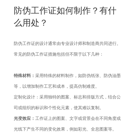
New
防伪工作证如何制作？有什
用
我
闻
日
么用处？
们
资
文
讯
版
防伪工作证的设计通常由专业设计师和制造商共同进行。
常见的防伪工作证措施包括但不限于以下几种：
特殊材料：
采用特殊的材料制作，如防伪纸张、防伪油墨
等，以增加制作工艺和成本，提高仿制难度。
定制化设计：采用独特的图案、标志和排版方式，结合公
司或组织的标识和个性化元素，使其难以复制。
光变效应：
工作证上的图案、文字或背景会在不同角度或
光线下产生不同的变化效果，例如彩光、全息图案等。