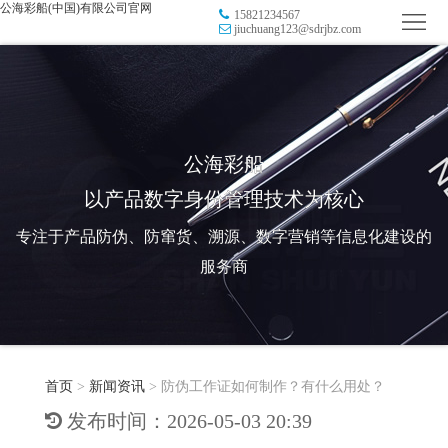
公海彩船(中国)有限公司官网
15821234567
首
jiuchuang123@sdrjbz.com
页
品
牌
防
防
窜
RFID
公海彩船
以产品数字身份管理技术为核心
伪
溯
电
专注于产品防伪、防窜货、溯源、数字营销等信息化建设的
源
子
数
服务商
标
字
智
签
营
慧
行
系
首页
>
新闻资讯
>
防伪工作证如何制作？有什么用处？
销
智
业
关
发布时间：2026-05-03 20:39
统
能
应
于
新