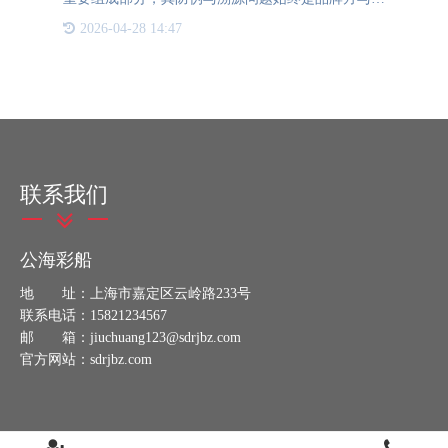
费者共同关注的焦点。相较于食品、化妆品等依赖复
2026-04-28 14:47
杂原料配方的产品，服装的仿造门槛相对较低——相
似的布料、复制的
联系我们
公海彩船
地 址：上海市嘉定区云岭路233号
联系电话：15821234567
邮 箱：jiuchuang123@sdrjbz.com
官方网站：sdrjbz.com