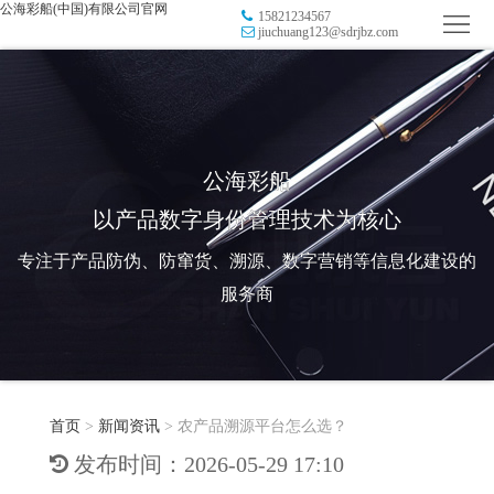
公海彩船(中国)有限公司官网
15821234567
首
jiuchuang123@sdrjbz.com
页
品
牌
防
防
窜
RFID
公海彩船
以产品数字身份管理技术为核心
伪
溯
电
专注于产品防伪、防窜货、溯源、数字营销等信息化建设的
源
子
数
服务商
标
字
智
签
营
慧
行
系
首页
>
新闻资讯
>
农产品溯源平台怎么选？
销
智
业
关
发布时间：2026-05-29 17:10
统
能
应
于
新