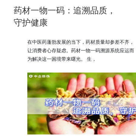
New
药材一物一码：追溯品质，
用
我
闻
日
守护健康
们
资
文
讯
版
在中医药蓬勃发展的当下，药材质量却参差不齐，
让消费者心存疑虑。药材一物一码溯源系统应运而
为解决这一困境带来曙光。
生，