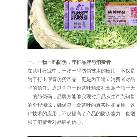
一、一物一码防伪，守护品牌与消费者
在茶叶行业中，一物一码防伪技术的应用，不仅是
为了打击假冒伪劣产品，更是为了建立消费者对品
牌的信任。通过为每一份茶叶精装礼盒赋予独一无
二的防伪码，品牌方能够实现对产品从生产到销售
的全程溯源，确保每一盒茶叶的真实性和品质。这
种技术的应用，不仅提高了产品的防伪能力，也增
强了消费者对品牌的信心。