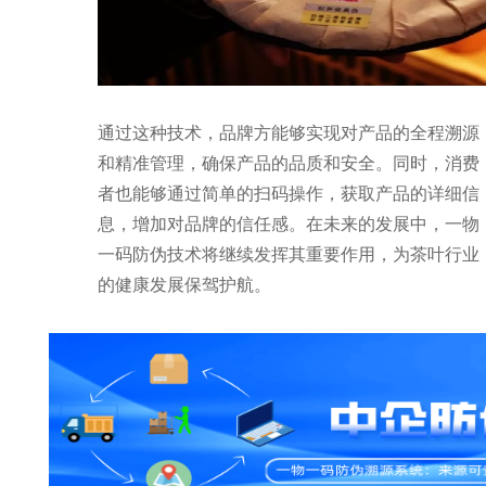
通过这种技术，品牌方能够实现对产品的全程溯源
和精准管理，确保产品的品质和安全。同时，消费
者也能够通过简单的扫码操作，获取产品的详细信
息，增加对品牌的信任感。在未来的发展中，一物
一码防伪技术将继续发挥其重要作用，为茶叶行业
的健康发展保驾护航。