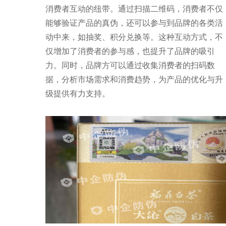
消费者互动的纽带。通过扫描二维码，消费者不仅
能够验证产品的真伪，还可以参与到品牌的各类活
动中来，如抽奖、积分兑换等。这种互动方式，不
仅增加了消费者的参与感，也提升了品牌的吸引
力。同时，品牌方可以通过收集消费者的扫码数
据，分析市场需求和消费趋势，为产品的优化与升
级提供有力支持。