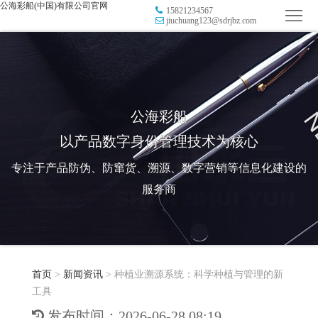
公海彩船(中国)有限公司官网
15821234567
首
jiuchuang123@sdrjbz.com
页
品
牌
防
防
窜
RFID
公海彩船
以产品数字身份管理技术为核心
伪
溯
电
专注于产品防伪、防窜货、溯源、数字营销等信息化建设的
源
子
数
服务商
标
字
智
签
营
慧
行
系
首页
>
新闻资讯
>
种植业溯源系统：科学种植与管理的新
销
智
业
关
工具
统
能
应
于
新
发布时间：2026-06-28 08:19