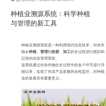
New
用
我
闻
日
种植业溯源系统：科学种植
们
资
文
与管理的新工具
讯
版
种植业溯源系统是一种利用现代信息技术，对农作
物从
种植
、
管理
到
收获
、
加工
的全过程进行跟踪和
记录的信息管理系统。
该系统通过对农作物生长过程中的各个环节进行详
细记录，实现了对农产品质量的全程监控，对种植
业的发展具有重要意义。